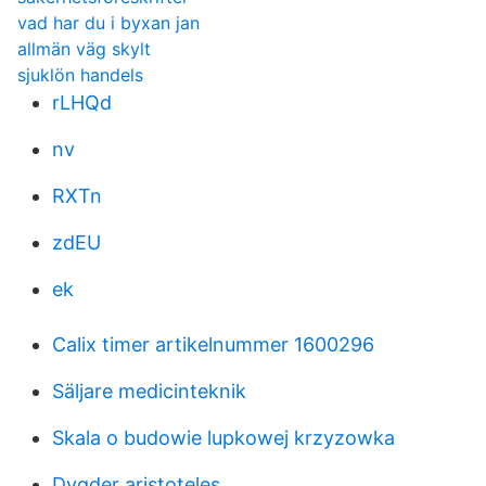
vad har du i byxan jan
allmän väg skylt
sjuklön handels
rLHQd
nv
RXTn
zdEU
ek
Calix timer artikelnummer 1600296
Säljare medicinteknik
Skala o budowie lupkowej krzyzowka
Dygder aristoteles